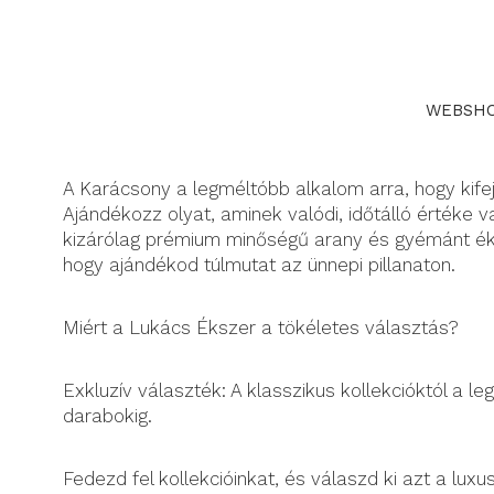
WEBSH
A Karácsony a legméltóbb alkalom arra, hogy kif
Ajándékozz olyat, aminek valódi, időtálló értéke 
kizárólag prémium minőségű arany és gyémánt éks
hogy ajándékod túlmutat az ünnepi pillanaton.
Miért a Lukács Ékszer a tökéletes választás?
Exkluzív választék: A klasszikus kollekcióktól a le
darabokig.
Fedezd fel kollekcióinkat, és válaszd ki azt a lux