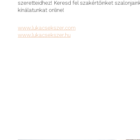
szeretteidhez! Keresd fel szakértőinket szalonjai
kínálatunkat online!
www.lukacsekszer.com
www.lukacsekszer.hu