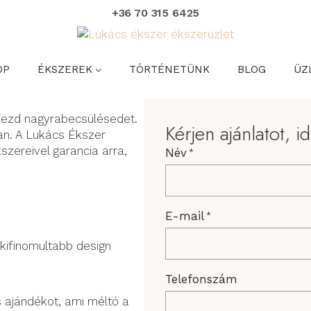
+36 70 315 6425
Ajándék ötlet
OP
ÉKSZEREK
TÖRTÉNETÜNK
BLOG
ÜZ
ejezd nagyrabecsülésedet.
Kérjen ajánlatot, i
van. A Lukács Ékszer
zereivel garancia arra,
Név
*
E-mail
*
gkifinomultabb design
Telefonszám
us ajándékot, ami méltó a