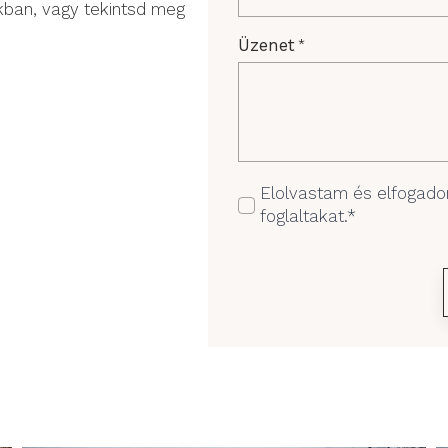
nkban, vagy tekintsd meg
Üzenet
*
GDPR
Elolvastam és elfogad
foglaltakat.*
*