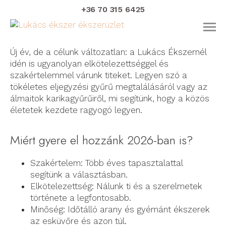
+36 70 315 6425
2026-ban is az igazit az igazinak!
Új év, de a célunk változatlan: a Lukács Ékszernél
idén is ugyanolyan elkötelezettséggel és
szakértelemmel várunk titeket. Legyen szó a
tökéletes eljegyzési gyűrű megtalálásáról vagy az
álmaitok karikagyűrűiről, mi segítünk, hogy a közös
életetek kezdete ragyogó legyen.
Miért gyere el hozzánk 2026-ban is?
Szakértelem: Több éves tapasztalattal
segítünk a választásban.
Elkötelezettség: Nálunk ti és a szerelmetek
története a legfontosabb.
Minőség: Időtálló arany és gyémánt ékszerek
az esküvőre és azon túl.