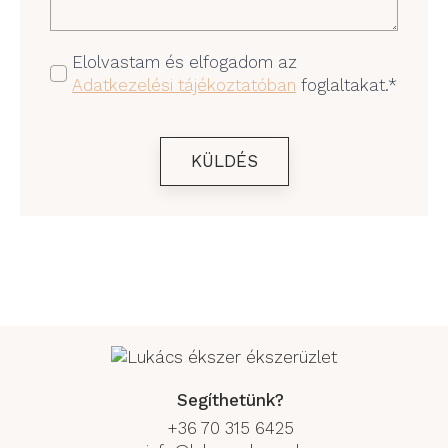
GDPR
Elolvastam és elfogadom az
Adatkezelési tájékoztatóban
foglaltakat.*
*
KÜLDÉS
Segíthetünk?
+36 70 315 6425