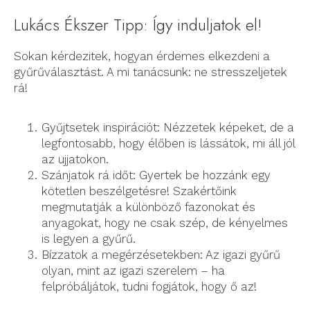
Lukács Ékszer Tipp: Így induljatok el!
Sokan kérdezitek, hogyan érdemes elkezdeni a
gyűrűválasztást. A mi tanácsunk: ne stresszeljetek
rá!
Gyűjtsetek inspirációt: Nézzetek képeket, de a
legfontosabb, hogy élőben is lássátok, mi áll jól
az ujjatokon.
Szánjatok rá időt: Gyertek be hozzánk egy
kötetlen beszélgetésre! Szakértőink
megmutatják a különböző fazonokat és
anyagokat, hogy ne csak szép, de kényelmes
is legyen a gyűrű.
Bízzatok a megérzésetekben: Az igazi gyűrű
olyan, mint az igazi szerelem – ha
felpróbáljátok, tudni fogjátok, hogy ő az!