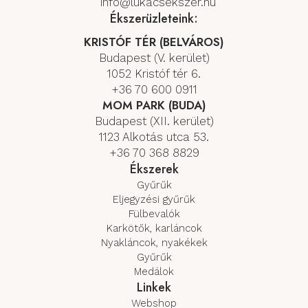
info@lukacsekszer.hu
Ékszerüzleteink:
KRISTÓF TÉR (BELVÁROS)
Budapest (V. kerület)
1052 Kristóf tér 6.
+36 70 600 0911
MOM PARK (BUDA)
Budapest (XII. kerület)
1123 Alkotás utca 53.
+36 70 368 8829
Ékszerek
Gyűrűk
Eljegyzési gyűrűk
Fülbevalók
Karkötők, karláncok
Nyakláncok, nyakékek
Gyűrűk
Medálok
Linkek
Webshop